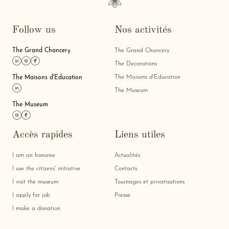
Follow us
Nos activités
The Grand Chancery
The Grand Chancery
Link linkedin
Link instagram
Link facebook
The Decorations
The Maisons d'Education
The Maisons d'Education
Link linkedin
The Museum
The Museum
Link instagram
Link facebook
Accès rapides
Liens utiles
I am an honoree
Actualités
I use the citizens' initiative
Contacts
I visit the museum
Tournages et privatisations
I apply for job
Presse
I make a donation