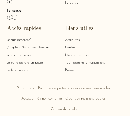
Le musée
Le musée
Lien instagram
Lien facebook
Accès rapides
Liens utiles
Je suis décoré(e)
Actualités
J'emploie l'initiative citoyenne
Contacts
Je visite le musée
Marchés publics
Je candidate à un poste
Tournages et privatisations
Je fais un don
Presse
Plan du site
Politique de protection des données personnelles
Accessibilité : non conforme
Crédits et mentions légales
Gestion des cookies