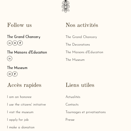
Follow us
Nos activités
The Grand Chancery
The Grand Chancery
Link linkedin
Link instagram
Link facebook
The Decorations
The Maisons d'Education
The Maisons d'Education
Link linkedin
The Museum
The Museum
Link instagram
Link facebook
Accès rapides
Liens utiles
I am an honoree
Actualités
I use the citizens' initiative
Contacts
I visit the museum
Tournages et privatisations
I apply for job
Presse
I make a donation