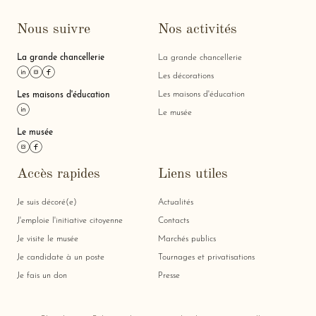
Nous suivre
Nos activités
La grande chancellerie
La grande chancellerie
Lien linkedin
Lien instagram
Lien facebook
Les décorations
Les maisons d'éducation
Les maisons d'éducation
Lien linkedin
Le musée
Le musée
Lien instagram
Lien facebook
Accès rapides
Liens utiles
Je suis décoré(e)
Actualités
J'emploie l'initiative citoyenne
Contacts
Je visite le musée
Marchés publics
Je candidate à un poste
Tournages et privatisations
Je fais un don
Presse