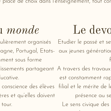
e place de choix dans l’enseignement, tout co
au
monde
Le dev
ulièrement organisés
Etudier le passé et s
gne, Portugal, Etats-
aux jeunes génération
mment sous forme
blissements partageant
A travers des travaux
ucative.
est constamment rappe
 conscience des élèves
filial et le mérite de 
ères et qu’elles doivent
présence au se
 tour.
Le sens civique des 