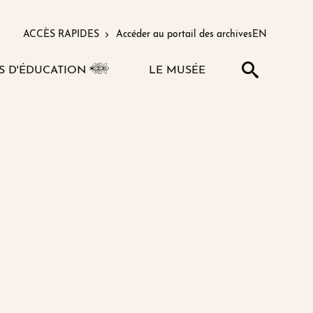
ACCÈS RAPIDES
Accéder au portail des archives
EN
Recherche
VOIR
S D'ÉDUCATION
LE MUSÉE
LE
VOIR
SOUS-
LE
MENU
SOUS-
MENU