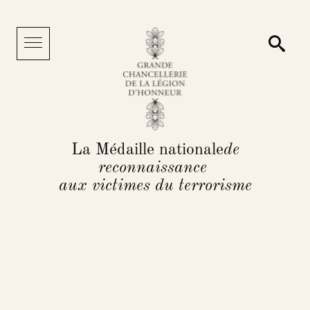
Panneau de gestion des cookies
Reche
Menu
La Médaille nationale
de
reconnaissance
aux victimes du terrorisme