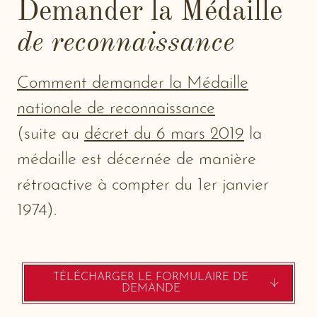
Demander la Médaille
e
f
de reconnaissance
e
n
Comment demander la Médaille
ê
nationale de reconnaissance
t
(suite au
décret du 6 mars 2019
r
la
e
médaille est décernée de manière
rétroactive à compter du 1er janvier
1974).
TÉLÉCHARGER LE FORMULAIRE DE
-
DEMANDE
NEW
WIND