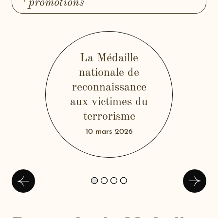
promotions
La Médaille
nationale de
reconnaissance
PDF (138 Ko) - mn
aux victimes du
rvt-20260310.pdf
-
terrorisme
N
10 mars 2026
o
u
v
e
Précédent
Suivan
l
l