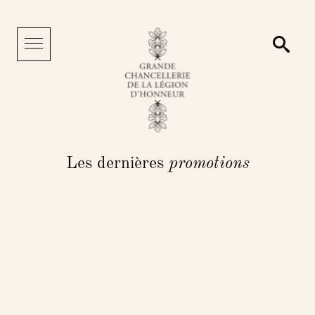
Panneau de gestion des cookies
Reche
Menu
Les dernières
promotions