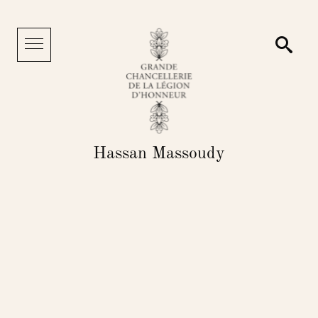
Panneau de gestion des cookies
Reche
Menu
Hassan Massoudy