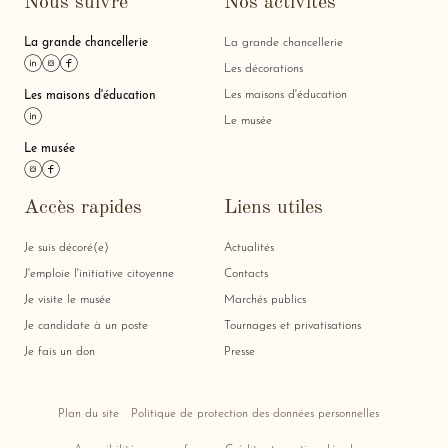
Nous suivre
Nos activités
La grande chancellerie
La grande chancellerie
Lien linkedin
Lien instagram
Lien facebook
Les décorations
Les maisons d'éducation
Les maisons d'éducation
Lien linkedin
Le musée
Le musée
Lien instagram
Lien facebook
Accès rapides
Liens utiles
Je suis décoré(e)
Actualités
J'emploie l'initiative citoyenne
Contacts
Je visite le musée
Marchés publics
Je candidate à un poste
Tournages et privatisations
Je fais un don
Presse
Plan du site
Politique de protection des données personnelles